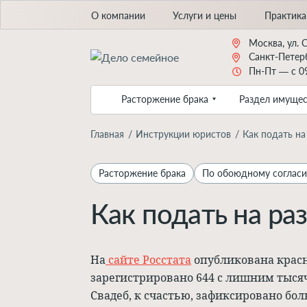
О компании
Услуги и цены
Практика
Москва, ул. 
Санкт-Петерб
Пн-Пт — с 09
Расторжение брака
Раздел имущес
Главная
Инструкции юристов
Как подать на
Расторжение брака
По обоюдному соглас
Как подать на ра
На
сайте Росстата
опубликована красно
зарегистрировано 644 с лишним тысячи
Свадеб, к счастью, зафиксировано бол