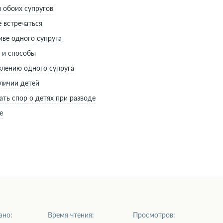
и обоих супругов
е встречаться
иве одного супруга
и и способы
влению одного супруга
аличии детей
ать спор о детях при разводе
е
ано:
Время чтения:
Просмотров: