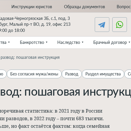
Инструкции юристов
Образцы документов
Вопрос
Садовая-Черногрязская 3Б, с.1, под. 3
ург, Малый пр-т ВО, д. 19, офис 213
:00 до 18:00
тва
Банкротство
Наследство
Брачный договор
 развод: пошаговая инструкция
ию
Без согласия мужа/жены
Развод
Раздел имущества
С
звод: пошаговая инструк
речивая статистика: в 2021 году в России
 разводов, в 2022 году – почти 683 тысячи.
ьше, но факт остаётся фактом: когда семейная