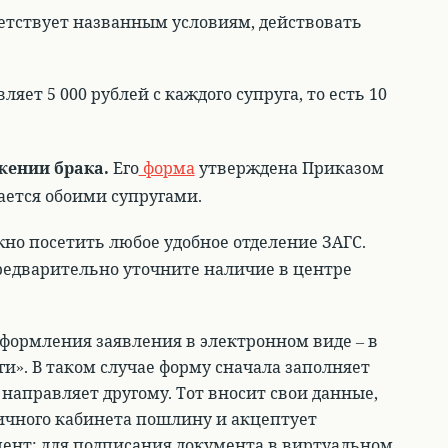
етствует названным условиям, действовать
ляет 5 000 рублей с каждого супруга, то есть 10
жении брака
.
Его
форма
утверждена Приказом
ется обоими супругами
.
жно посетить любое удобное отделение ЗАГС.
предварительно уточните наличие в центре
формления заявления в электронном виде – в
ги»
. В таком случае форму сначала заполняет
м направляет другому. Тот вносит свои данные,
личного кабинета пошлину и акцептует
ент: для подписания документа в виртуальном