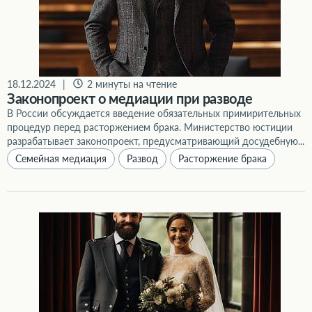
18.12.2024
|
2 минуты на чтение
Законопроект о медиации при разводе
В России обсуждается введение обязательных примирительных
процедур перед расторжением брака. Министерство юстиции
разрабатывает законопроект, предусматривающий досудебную...
Семейная медиация
Развод
Расторжение брака
Как расторгнуть брак с иностранцем?