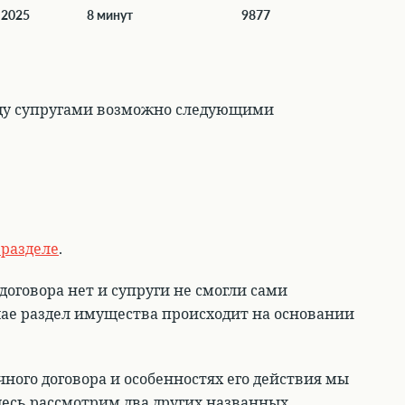
 2025
8 минут
9877
ду супругами возможно следующими
 разделе
.
 договора нет и супруги не смогли сами
учае раздел имущества происходит на основании
ного договора и особенностях его действия мы
здесь рассмотрим два других названных