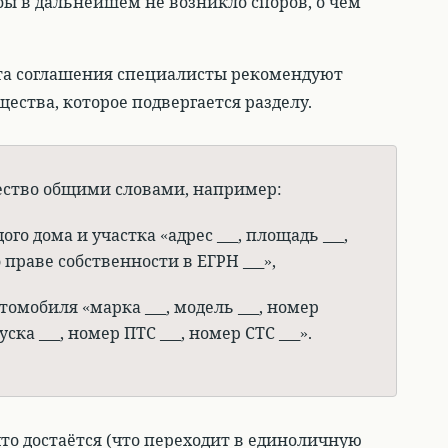
ы в дальнейшем не возникло споров, о чём
та соглашения специалисты рекомендуют
ства, которое подвергается разделу.
ство общими словами, например:
дого дома и участка «адрес ___, площадь ___,
 праве собственности в ЕГРН ___»,
томобиля «марка ___, модель ___, номер
пуска ___, номер ПТС ___, номер СТС ___».
то достаётся (что переходит в единоличную