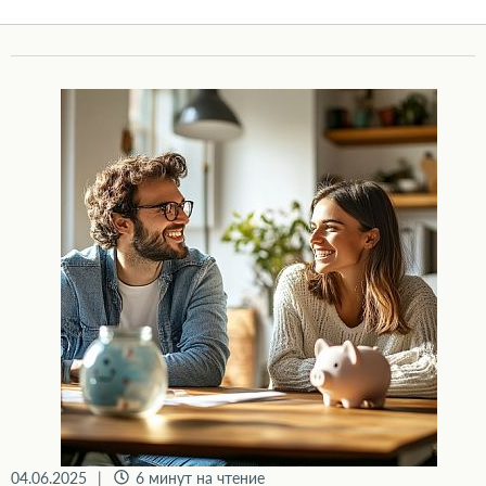
Как подать на банкротство, если супруг против: семейные конфликты в процедуре
04.06.2025
|
6 минут на чтение