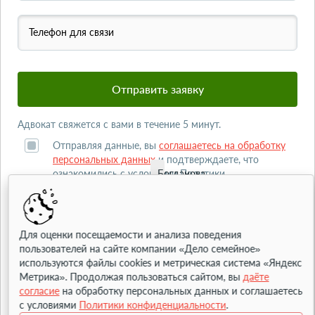
Телефон для связи
Адвокат свяжется с вами в течение 5 минут.
Отправляя данные, вы
соглашаетесь на обработку
персональных данных
и подтверждаете, что
ознакомились с условиями
Богданова
Политики
конфиденциальности
.
Ольга
Адвокат
по
семейным
Для оценки посещаемости и анализа поведения
делам
пользователей на сайте компании «Дело семейное»
используются файлы cookies и метрическая система «Яндекс
Метрика». Продолжая пользоваться сайтом, вы
даёте
согласие
на обработку персональных данных и соглашаетесь
с условиями
Политики конфиденциальности
.
Мы
работаем только в Москве, МО и Санкт-