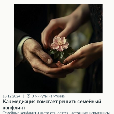
Как медиация помогает решить семейный конфликт
18.12.2024
|
3 минуты на чтение
Как медиация помогает решить семейный
конфликт
Семейные конфликты часто становятся настоящим испытанием