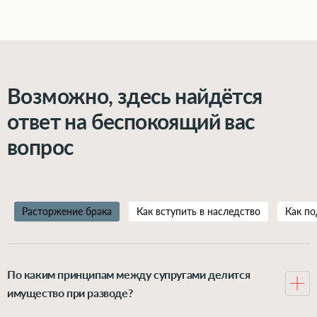
Возможно, здесь найдётся
ответ на беспокоящий вас
вопрос
Расторжение брака
Как вступить в наследство
Как по
По каким принципам между супругами делится
имущество при разводе?
Всё, что муж и жена нажили в браке, по закону