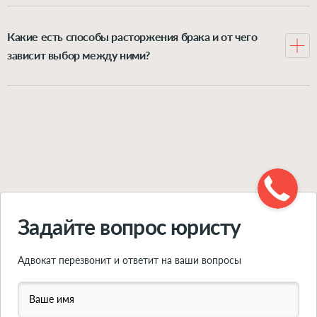
делится между ними пополам, хотя иногда можно
доказать своё право на увеличенную долю в семейном
Какие есть способы расторжения брака и от чего
имуществе. А вот всё, что каждый имел до
зависит выбор между ними?
регистрации отношений либо получил после неё в
Можно расторгнуть брак через орган ЗАГС или через
подарок или в наследство – это личная собственность
суд. Выбор варианта зависит от нескольких факторов:
супруга, она при разводе не делится. Впрочем, и из
согласие обоих супругов на развод, наличие детей в
этого правила есть исключения. Подробно о
возрасте 18 лет, наличие спора о разделе имущества.
принципах раздела имущества при расторжении
Подробно обо всех вариантах расторжения брака –
брака – рассказываем в этой статье.
читайте в инструкции по ссылке.
Подробнее
Подробнее
Задайте вопрос юристу
Адвокат перезвонит и ответит на ваши вопросы
Ваше имя