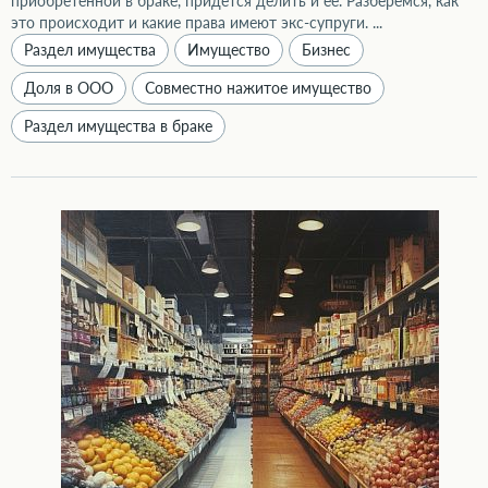
приобретённой в браке, придётся делить и её. Разберёмся, как
это происходит и какие права имеют экс-супруги. ...
Раздел имущества
Имущество
Бизнес
Доля в ООО
Совместно нажитое имущество
Раздел имущества в браке
Как делятся доходы и имущество ИП при разводе