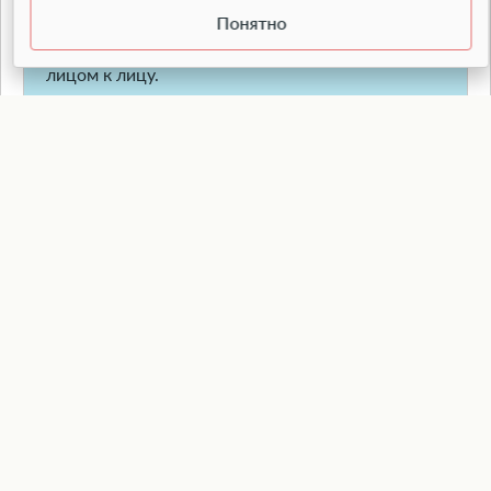
Петербурге, ЛО
— ведь семейные дела требуют
Понятно
личного участия и доверительного общения
лицом к лицу.
О нас
Команда
Партнёры