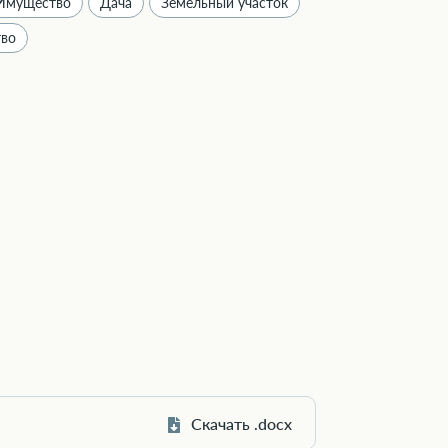
Имущество
Дача
Земельный участок
тво
Скачать .docx