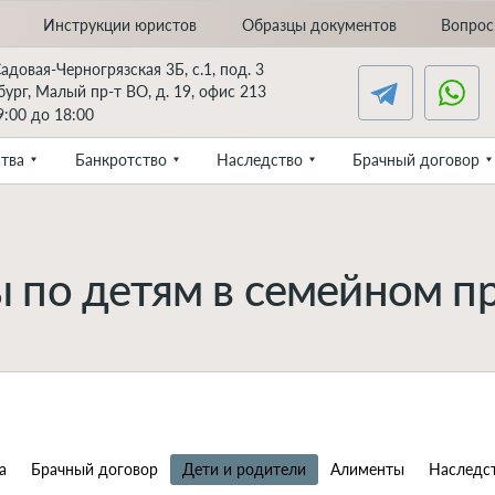
Инструкции юристов
Образцы документов
Вопрос
Садовая-Черногрязская 3Б, с.1, под. 3
ург, Малый пр-т ВО, д. 19, офис 213
:00 до 18:00
тва
Банкротство
Наследство
Брачный договор
 по детям в семейном п
а
Брачный договор
Дети и родители
Алименты
Наследс