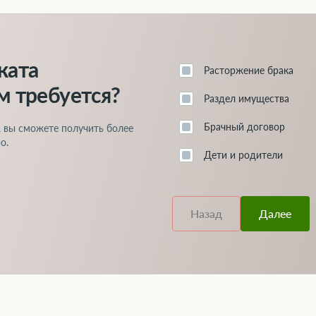
ядке действий – читайте в нашей статье по
ссылке
.
т добиться грамотные
юристы по родительским правам
.
ката
Расторжение брака
м требуется?
Раздел имущества
Брачный договор
, вы сможете получить более
о.
Дети и родители
Назад
Далее