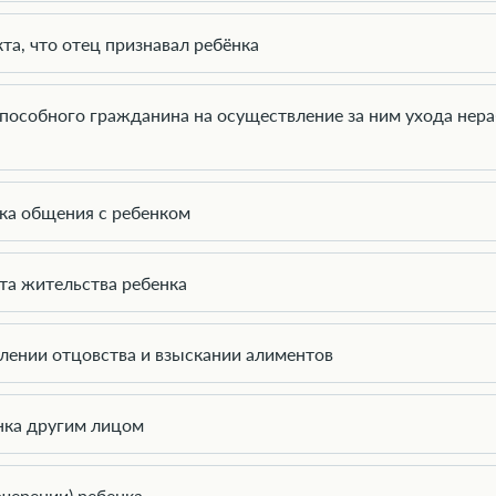
та, что отец признавал ребёнка
способного гражданина на осуществление за ним ухода не
ка общения с ребенком
та жительства ребенка
лении отцовства и взыскании алиментов
нка другим лицом
черении) ребенка