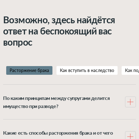
Возможно, здесь найдётся
ответ на беспокоящий вас
вопрос
Расторжение брака
Как вступить в наследство
Как по
По каким принципам между супругами делится
имущество при разводе?
Всё, что муж и жена нажили в браке, по закону
делится между ними пополам, хотя иногда можно
доказать своё право на увеличенную долю в семейном
Какие есть способы расторжения брака и от чего
имуществе. А вот всё, что каждый имел до