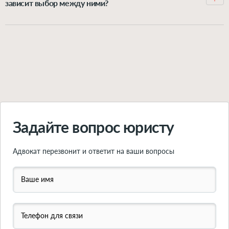
зависит выбор между ними?
регистрации отношений либо получил после неё в
Можно расторгнуть брак через орган ЗАГС или через
подарок или в наследство – это личная собственность
суд. Выбор варианта зависит от нескольких факторов:
супруга, она при разводе не делится. Впрочем, и из
согласие обоих супругов на развод, наличие детей в
этого правила есть исключения. Подробно о
возрасте 18 лет, наличие спора о разделе имущества.
принципах раздела имущества при расторжении
Подробно обо всех вариантах расторжения брака –
брака – рассказываем в этой статье.
читайте в инструкции по ссылке.
Подробнее
Подробнее
Задайте вопрос юристу
Адвокат перезвонит и ответит на ваши вопросы
Ваше имя
Телефон для связи