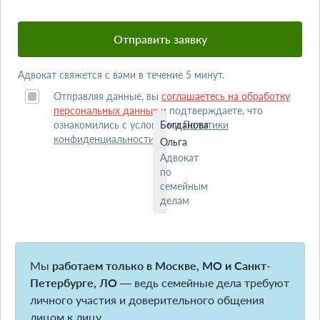
Адвокат свяжется с вами в течение 5 минут.
Отправляя данные, вы
соглашаетесь на обработку
персональных данных
и подтверждаете, что
ознакомились с условиями
Богданова
Политики
конфиденциальности
.
Ольга
Адвокат
по
семейным
делам
Мы
работаем только в Москве, МО и Санкт-
Петербурге, ЛО
— ведь семейные дела требуют
личного участия и доверительного общения
лицом к лицу.