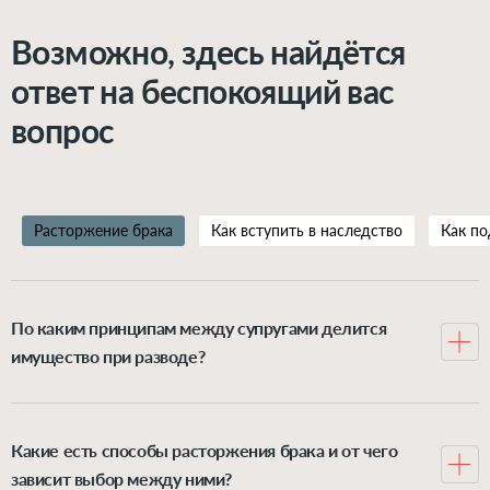
Возможно, здесь найдётся
ответ на беспокоящий вас
вопрос
Расторжение брака
Как вступить в наследство
Как по
По каким принципам между супругами делится
имущество при разводе?
Всё, что муж и жена нажили в браке, по закону
делится между ними пополам, хотя иногда можно
доказать своё право на увеличенную долю в семейном
Какие есть способы расторжения брака и от чего
имуществе. А вот всё, что каждый имел до
зависит выбор между ними?
регистрации отношений либо получил после неё в