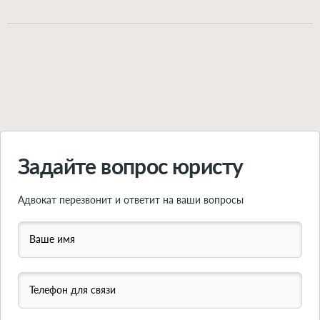
Можно расторгнуть брак через орган ЗАГС или через
подарок или в наследство – это личная собственность
суд. Выбор варианта зависит от нескольких факторов:
супруга, она при разводе не делится. Впрочем, и из
согласие обоих супругов на развод, наличие детей в
этого правила есть исключения. Подробно о
возрасте 18 лет, наличие спора о разделе имущества.
принципах раздела имущества при расторжении
Подробно обо всех вариантах расторжения брака –
брака – рассказываем в этой статье.
читайте в инструкции по ссылке.
Подробнее
Подробнее
Задайте вопрос юристу
Адвокат перезвонит и ответит на ваши вопросы
Ваше имя
Телефон для связи