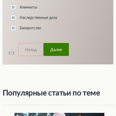
Алименты
Наследственные дела
Банкротство
Назад
Далее
1
/
2
Популярные статьи по теме
Когда ребёнку полагаются алименты после 18 лет и в каком размере