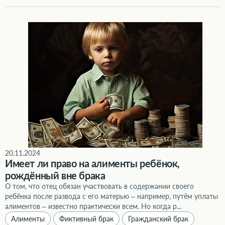
Имеет ли право на алименты ребёнок, рождённый вне брака
20.11.2024
Имеет ли право на алименты ребёнок,
рождённый вне брака
О том, что отец обязан участвовать в содержании своего
ребёнка после развода с его матерью – например, путём уплаты
алиментов – известно практически всем. Но когда р...
Алименты
Фиктивный брак
Гражданский брак