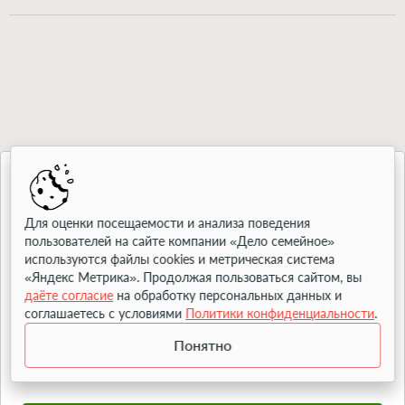
подробную консультацию о перспективах банкротства
можно взыскать и после достижения ребёнком
у юристов «Национального Центра Банкротств».
совершеннолетия. Как это происходит – описываем в
отдельной
статье
.
Задайте вопрос юристу
Для оценки посещаемости и анализа поведения
Адвокат перезвонит и ответит на ваши вопросы
пользователей на сайте компании «Дело семейное»
используются файлы cookies и метрическая система
«Яндекс Метрика». Продолжая пользоваться сайтом, вы
Ваше имя
даёте согласие
на обработку персональных данных и
соглашаетесь с условиями
Политики конфиденциальности
.
Понятно
Телефон для связи