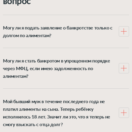
вопрос
Могу ли я подать заявление о банкротстве только с
долгом по алиментам?
В этом нет смысла, так как задолженность по
алиментам при банкротстве не списывается. Если
плательщик алиментов оказался в трудной
Могу ли я стать банкротом в упрощенном порядке
финансовой ситуации, лучше воспользоваться
через МФЦ, если имею задолженность по
предусмотренной законом возможностью снизить их
алиментам?
размер или освободиться от алиментного долга. Как
Банкротство через МФЦ возможно, только если по
это сделать – рассказываем
здесь
.
вам ранее было возбуждено приставами
исполнительное производство, а затем закрыто по
Мой бывший муж в течение последнего года не
причине невозможности взыскания. Однако
платил алименты на сына. Теперь ребёнку
исполнительные производства о взыскании алиментов
исполнилось 18 лет. Значит ли это, что я теперь не
закрываются сотрудниками ФССП крайне редко. Если
смогу взыскать с отца долг?
это как раз ваш случай – предлагаем вам
получить
В определенных обстоятельствах долг по алиментам