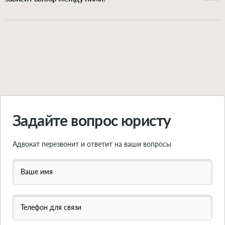
регистрации отношений либо получил после неё в
Можно расторгнуть брак через орган ЗАГС или через
подарок или в наследство – это личная собственность
суд. Выбор варианта зависит от нескольких факторов:
супруга, она при разводе не делится. Впрочем, и из
согласие обоих супругов на развод, наличие детей в
этого правила есть исключения. Подробно о
возрасте 18 лет, наличие спора о разделе имущества.
принципах раздела имущества при расторжении
Подробно обо всех вариантах расторжения брака –
брака – рассказываем в этой статье.
читайте в инструкции по ссылке.
Подробнее
Подробнее
Задайте вопрос юристу
Адвокат перезвонит и ответит на ваши вопросы
Ваше имя
Телефон для связи