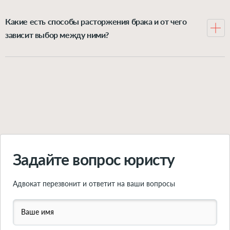
делится между ними пополам, хотя иногда можно
доказать своё право на увеличенную долю в семейном
Какие есть способы расторжения брака и от чего
имуществе. А вот всё, что каждый имел до
зависит выбор между ними?
регистрации отношений либо получил после неё в
Можно расторгнуть брак через орган ЗАГС или через
подарок или в наследство – это личная собственность
суд. Выбор варианта зависит от нескольких факторов:
супруга, она при разводе не делится. Впрочем, и из
согласие обоих супругов на развод, наличие детей в
этого правила есть исключения. Подробно о
возрасте 18 лет, наличие спора о разделе имущества.
принципах раздела имущества при расторжении
Подробно обо всех вариантах расторжения брака –
брака – рассказываем в этой статье.
читайте в инструкции по ссылке.
Подробнее
Подробнее
Задайте вопрос юристу
Адвокат перезвонит и ответит на ваши вопросы
Ваше имя