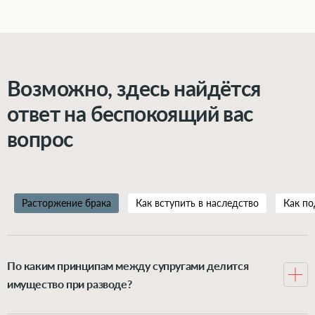
Возможно, здесь найдётся
ответ на беспокоящий вас
вопрос
Расторжение брака
Как вступить в наследство
Как по
По каким принципам между супругами делится
имущество при разводе?
Всё, что муж и жена нажили в браке, по закону