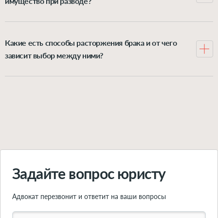
имущество при разводе?
Всё, что муж и жена нажили в браке, по закону
делится между ними пополам, хотя иногда можно
доказать своё право на увеличенную долю в семейном
Какие есть способы расторжения брака и от чего
имуществе. А вот всё, что каждый имел до
зависит выбор между ними?
регистрации отношений либо получил после неё в
Можно расторгнуть брак через орган ЗАГС или через
подарок или в наследство – это личная собственность
суд. Выбор варианта зависит от нескольких факторов:
супруга, она при разводе не делится. Впрочем, и из
согласие обоих супругов на развод, наличие детей в
этого правила есть исключения. Подробно о
возрасте 18 лет, наличие спора о разделе имущества.
принципах раздела имущества при расторжении
Подробно обо всех вариантах расторжения брака –
брака – рассказываем в этой статье.
читайте в инструкции по ссылке.
Подробнее
Подробнее
Задайте вопрос юристу
Адвокат перезвонит и ответит на ваши вопросы