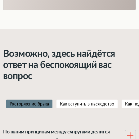
Возможно, здесь найдётся
ответ на беспокоящий вас
вопрос
Расторжение брака
Как вступить в наследство
Как по
По каким принципам между супругами делится