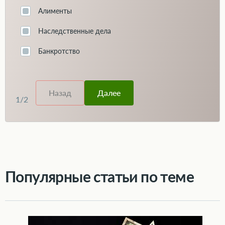
Алименты
Наследственные дела
Банкротство
Назад
Далее
1
/
2
Популярные статьи по теме
Таинственное наследство: как узнать о том, что вам полагается имущество далёкого родственника?