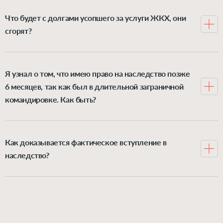
Что будет с долгами усопшего за услуги ЖКХ, они
сгорят?
Нет, такие долги тоже переходят к наследникам. Как
это происходит и можно ли от них освободиться –
рассказываем в статье по ссылке.
Я узнал о том, что имею право на наследство позже
6 месяцев, так как был в длительной заграничной
командировке. Как быть?
Вы можете ходатайствовать о восстановлении срока
на принятие наследства через суд. Как это происходит
– читайте здесь.
Как доказывается фактическое вступление в
наследство?
Доказательствами служат документы и другие
свидетельства того, что наследник реально
пользовался имуществом, содержал его, тратил
деньги на обслуживание и ремонт. Подробнее об этом
– по ссылке.