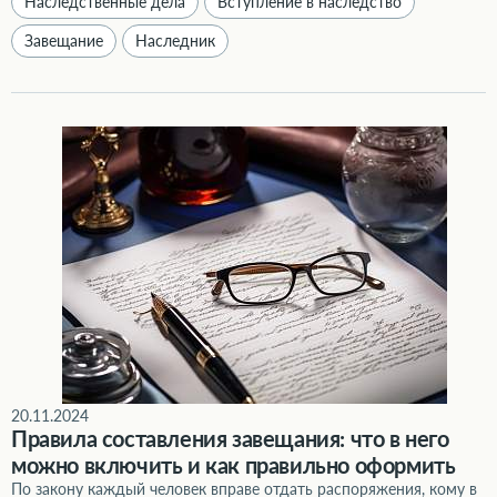
Наследственные дела
Вступление в наследство
Завещание
Наследник
Правила составления завещания: что в него можно включить и как правильно оформить
20.11.2024
Правила составления завещания: что в него
можно включить и как правильно оформить
По закону каждый человек вправе отдать распоряжения, кому в